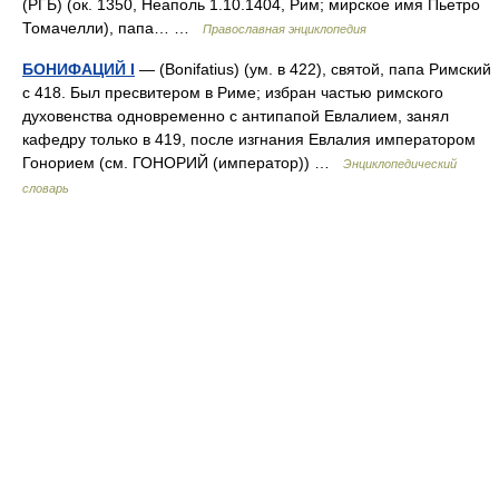
(РГБ) (ок. 1350, Неаполь 1.10.1404, Рим; мирское имя Пьетро
Томачелли), папа… …
Православная энциклопедия
БОНИФАЦИЙ I
— (Bonifatius) (ум. в 422), святой, папа Римский
с 418. Был пресвитером в Риме; избран частью римского
духовенства одновременно с антипапой Евлалием, занял
кафедру только в 419, после изгнания Евлалия императором
Гонорием (см. ГОНОРИЙ (император)) …
Энциклопедический
словарь