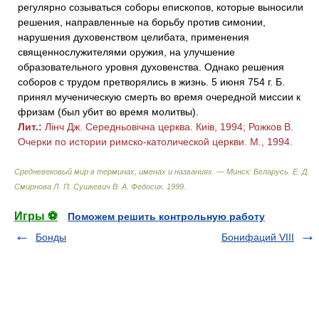
регулярно созываться соборы епископов, которые выносили
решения, направленные на борьбу против симонии,
нарушения духовенством целибата, применения
священнослужителями оружия, на улучшение
образовательного уровня духовенства. Однако решения
соборов с трудом претворялись в жизнь. 5 июня 754 г. Б.
принял мученическую смерть во время очередной миссии к
фризам (был убит во время молитвы).
Лит.:
Лiнч Дж. Середньовiчна церква. Киiв, 1994; Рожков В.
Очерки по истории римско-католической церкви. М., 1994.
Средневековый мир в терминах, именах и названиях. — Минск: Беларусь
.
Е. Д.
Смирнова Л. П. Сушкевич В. А. Федосик
.
1999
.
Игры ⚽
Поможем решить контрольную работу
Бонды
Бонифаций VIII