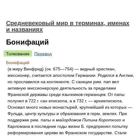
Средневековый мир в терминах, именах
и названиях
Бонифаций
Толкование
Перевод
Бонифаций
(в миру Винфрид) (ок. 675—754) — видный христиан,
миссионер, считается апостолом Германии. Родился в Англии,
но прославился на континенте. С санкции рим. пап вел
активную миссионерскую деятельность за пределами
Франкской державы среди язычников-германцев. От папы
получил в 722 г. сан епископа, а в 732 г. — архиепископа.
Основал много новых монастырей, крупнейший из которых —
Фульда, центр культуры и образования в герм, землях. При
поддержке рим. папы и
майордомов Пипина Короткого
и
Карломана в последние годы жизни Б. предпринял попытку
реформирования церкви во Франкском государстве. Стали