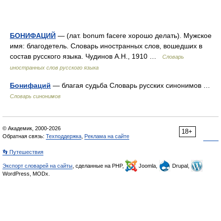
БОНИФАЦИЙ
— (лат. bonum facere хорошо делать). Мужское
имя: благодетель. Словарь иностранных слов, вошедших в
состав русского языка. Чудинов А.Н., 1910 …
Словарь
иностранных слов русского языка
Бонифаций
— благая судьба Словарь русских синонимов …
Словарь синонимов
© Академик, 2000-2026
18+
Обратная связь:
Техподдержка
,
Реклама на сайте
👣 Путешествия
Экспорт словарей на сайты
, сделанные на PHP,
Joomla,
Drupal,
WordPress, MODx.