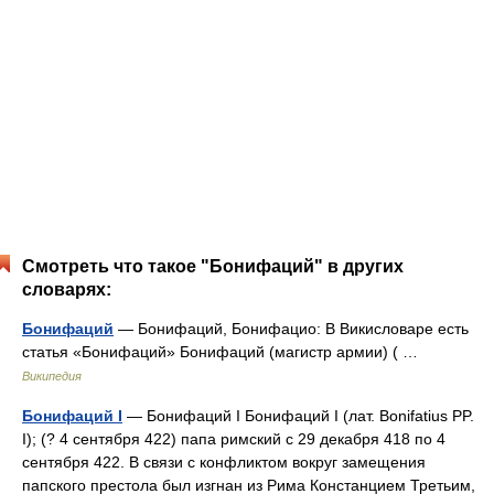
Смотреть что такое "Бонифаций" в других
словарях:
Бонифаций
— Бонифаций, Бонифацио: В Викисловаре есть
статья «Бонифаций» Бонифаций (магистр армии) ( …
Википедия
Бонифаций І
— Бонифаций I Бонифаций I (лат. Bonifatius PP.
I); (? 4 сентября 422) папа римский с 29 декабря 418 по 4
сентября 422. В связи с конфликтом вокруг замещения
папского престола был изгнан из Рима Констанцием Третьим,